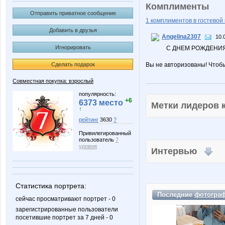
Комплименты
Отправить приватное сообщение
1 комплиментов в гостевой 
Добавить в друзья
Angelina2307
10.
Игнорировать
С ДНЕМ РОЖДЕНИЯ
Сделать подарок
Вы не авторизованы! Чтоб
Совместная покупка: взрослый
популярность:
+6
6373 место
Метки лидеров
↑
рейтинг
3630
?
Привилегированный
пользователь
7
уровня
Интервью
Статистика портрета:
Последние
фотогра
сейчас просматривают портрет - 0
зарегистрированные пользователи
посетившие портрет за 7 дней - 0