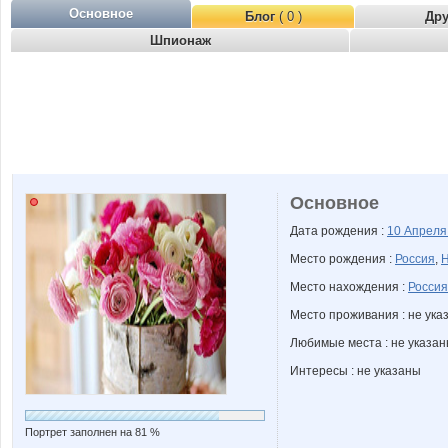
Основное
Блог
( 0 )
Др
Шпионаж
Основное
Дата рождения :
10 Апрел
Место рождения :
Россия
,
Н
Место нахождения :
Россия
Место проживания : не ука
Любимые места : не указа
Интересы : не указаны
Портрет заполнен на 81 %